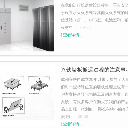
在我们进行机房建设过程中，灭火安
于设置水灭火系统等其他灭火系统的
信基站（房）、UPS室、电池室和一
火材料：
09-02
[ 查看详情 」
兴铁墙板搬运过程的注意事
成都兴铁自成立20年以来，参与了大
们对一些特殊位置的墙板处理上也有
户方案快速转化为施工及制造方案，
反馈，有很多客户在购买了我们的产
品上出现一些划痕， 那么兴铁小编今
美”啦。
09-09
[ 查看详情 」