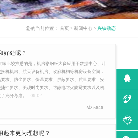
您的当前位置：
首页
>
新闻中心
>
兴铁动态
和好处呢？
大家比较熟悉的是，机房彩钢板大多应用于数据中心、计
交换机机房、航天设备机房、政府机构等机房设备空间，
线要求、防尘要求、保温要求、屏蔽要求、质量要求、安
便捷性要求、美观时尚要求、防静电防火防霉要求以及机
做了充分考虑。
09-02
5646
用起来更为理想呢？