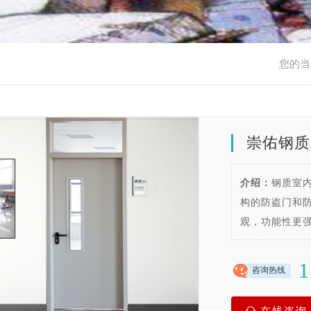
您的当
崇佑钢质
介绍：
钢质室
构的防盗门和
观，功能性更
1
咨询热线
在线咨询