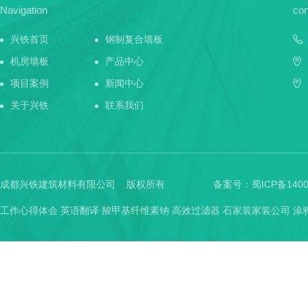
Navigation
con
兴铁首页
钢制复合墙板
机房墙板
产品中心
项目案例
新闻中心
关于兴铁
联系我们
成都兴铁建筑材料有限公司 版权所有
备案号：
蜀ICP备1400
工作心得体会
英语翻译
羧甲基纤维素钠
高效过滤器
石家装家装公司
涂