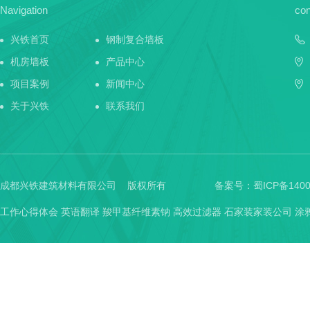
Navigation
con
兴铁首页
钢制复合墙板
机房墙板
产品中心
项目案例
新闻中心
关于兴铁
联系我们
成都兴铁建筑材料有限公司 版权所有
备案号：
蜀ICP备1400
工作心得体会
英语翻译
羧甲基纤维素钠
高效过滤器
石家装家装公司
涂