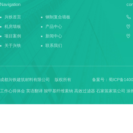
Navigation
con
兴铁首页
钢制复合墙板
机房墙板
产品中心
项目案例
新闻中心
关于兴铁
联系我们
成都兴铁建筑材料有限公司 版权所有
备案号：
蜀ICP备1400
工作心得体会
英语翻译
羧甲基纤维素钠
高效过滤器
石家装家装公司
涂