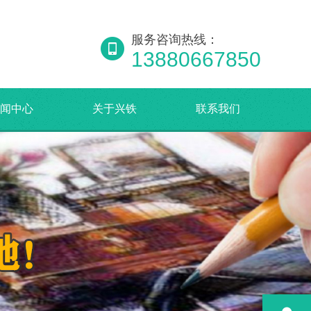
服务咨询热线：
13880667850
闻中心
关于兴铁
联系我们