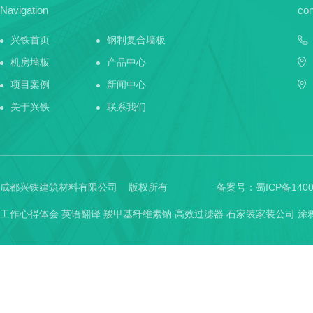
Navigation
con
兴铁首页
钢制复合墙板
机房墙板
产品中心
项目案例
新闻中心
关于兴铁
联系我们
成都兴铁建筑材料有限公司 版权所有
备案号：
蜀ICP备1400
工作心得体会
英语翻译
羧甲基纤维素钠
高效过滤器
石家装家装公司
涂