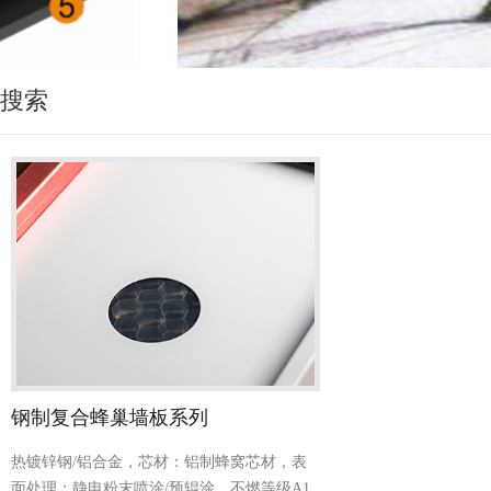
搜索
钢制复合蜂巢墙板系列
热镀锌钢/铝合金，芯材：铝制蜂窝芯材，表
面处理：静电粉末喷涂/预辊涂，不燃等级A1