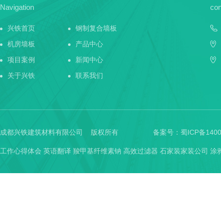
Navigation
con
兴铁首页
钢制复合墙板
机房墙板
产品中心
项目案例
新闻中心
关于兴铁
联系我们
成都兴铁建筑材料有限公司 版权所有
备案号：
蜀ICP备1400
工作心得体会
英语翻译
羧甲基纤维素钠
高效过滤器
石家装家装公司
涂